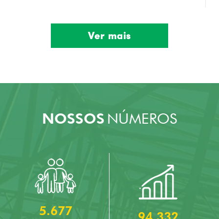
Ver mais
NOSSOS
NÚMEROS
5.677
94.332