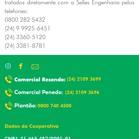
tratados diretamente com a Selles Engenharia pelos
telefones:
0800 282 5432
(24) 9 9925-6451
(24) 3360-5120
(24) 3381-8781
(24) 2109 3699
(24) 2109 3696
0800 740 4500
Dados da Cooperativa
CNPJ: 31.465.487/0001-01