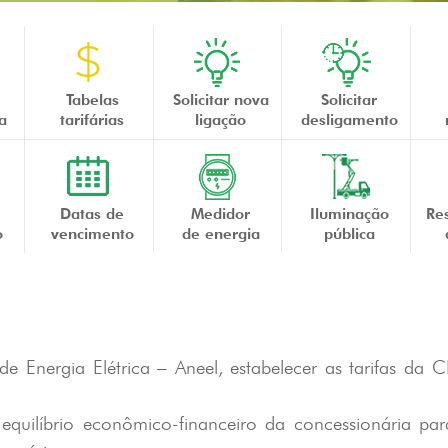
Tabelas
Solicitar nova
Solicitar
a
tarifárias
ligação
desligamento
Datas de
Medidor
Iluminação
Re
o
vencimento
de energia
pública
e Energia Elétrica – Aneel, estabelecer as tarifas da C
equilíbrio econômico-financeiro da concessionária pa