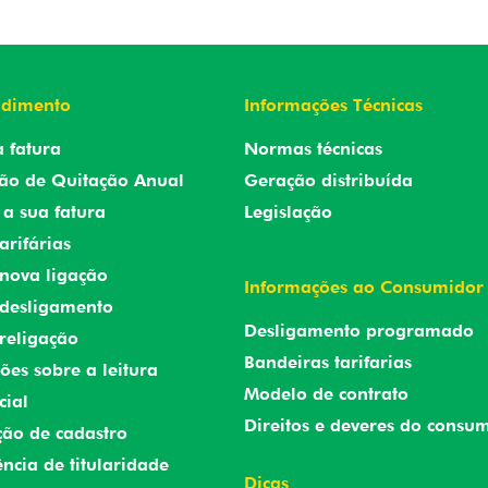
ndimento
Informações Técnicas
a fatura
Normas técnicas
ão de Quitação Anual
Geração distribuída
a sua fatura
Legislação
arifárias
r nova ligação
Informações ao Consumidor
r desligamento
Desligamento programado
 religação
Bandeiras tarifarias
ões sobre a leitura
Modelo de contrato
cial
Direitos e deveres do consu
ção de cadastro
ência de titularidade
Dicas